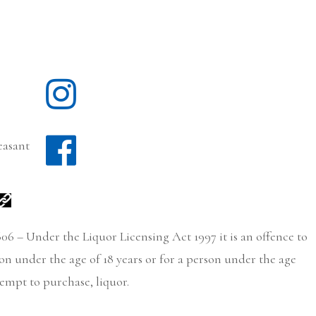
easant
06 – Under the Liquor Licensing Act 1997 it is an offence to
son under the age of 18 years or for a person under the age
tempt to purchase, liquor.