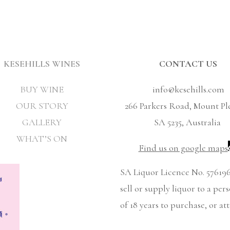
KESEHILLS WINES
CONTACT US
BUY WINE
info@kesehills.com
OUR STORY
266 Parkers Road, Mount Pl
GALLERY
SA 5235, Australia
WHAT’S ON
Find us on google maps
SA Liquor Licence No. 576196
sell or supply liquor to a per
of 18 years to purchase, or at