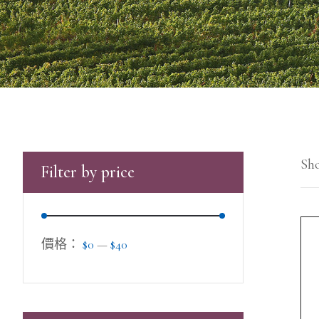
Sho
Filter by price
價格：
$0
—
$40