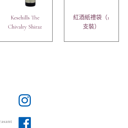
Kesehills The
紅酒紙禮袋（1
Chivalry Shiraz
支裝）
2018
easant