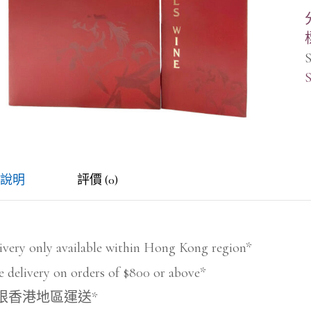
S
S
說明
評價 (0)
ivery only available within Hong Kong region*
e delivery on orders of $800 or above*
限香港地區運送*